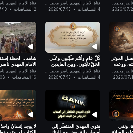
.
عصر الحوار من قبل الظهور
من الإمام المهديّ إلى
قناة الامام المهدي ناصر محمد اليماني
قناة الامام المهدي ناصر محمد اليماني
..
جميعاً ..
2026/07/
4 المشاهدات
•
2026/07/13
2 المشاهدات
•
7/13
غسل الموتى
كُلّ عامٍ وأنتُم طَيِّبون وعَلَى
شاهد ... لحظة إستق
ته، ووعده
الحَقِّ ثابِتون، ومِن العايدين
الامام المهدي ناصر
راحمين ..
السَّالِمين الغَانِمين الفايزين
اليماني !
قناة الامام المهدي ناصر محمد اليماني
قناة الامام المهدي ناصر محمد اليماني
بنعيم رضوان الله وحُبّه
2026/07/
4 المشاهدات
•
2026/07/13
16 المشاهدات
•
/08
وقُربه إلى يَوم يَقو
، ونفي
فتوى المهديّ المنتظَر إلى
لا يوجد إنسانٌ واحدٌ
يه الصلاة
أصحاب القروض من البنك
الكتاب لم يذنب قط