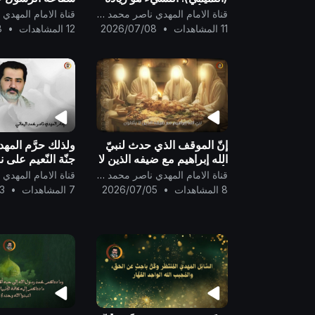
في الكُفْر ..
والسلام ..
قناة الامام المهدي ناصر محمد اليماني
11 المشاهدات
•
2026/07/08
12 المشاهدات
•
8
إنّ الموقف الذي حدث لنبيّ
ولذلك حرَّم المهدي
الله إبراهيم مع ضيفه الذين لا
جنّة النّعيم على 
يأكلون شبيهٌ بمواقف الكاميرا
درجته فيها لجدّه
قناة الامام المهدي ناصر محمد اليماني
الخفيّة..
رسول الله..
8 المشاهدات
•
2026/07/05
7 المشاهدات
•
3