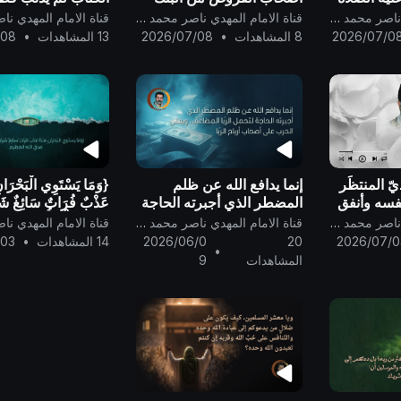
الدوليّ ..
يجعل الله البرهانَ 
قناة الامام المهدي ناصر محمد اليماني
قناة الامام المهدي ناصر محمد اليماني
العصمة! فلا معصو
2026/07/0
8 المشاهدات
•
2026/07/08
13 المشاهدات
•
/08
الخطأ والذنوب إلا ا
..
ّ المنتظَر
إنما يدافع الله عن ظلم
{وَمَا يَسْتَوِي الْبَحْرَانِ
نفسه وأنفق
المضطر الذي أجبرته الحاجة
عَذْبٌ فُرَاتٌ سَائِغٌ شَر
 محمد
لتحمل الرّبا المضاعف، ويعلن
وَهَـٰذَا مِلْحٌ أُجَاجٌ}
قناة الامام المهدي ناصر محمد اليماني
قناة الامام المهدي ناصر محمد اليماني
الحرب على أصحاب أرباح
العظيم ..
2026/07/0
20
2026/06/0
14 المشاهدات
•
/03
•
الرّبا ..
المشاهدات
9