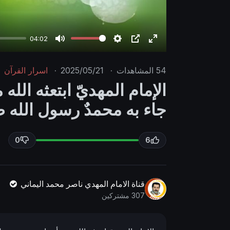
04:02
M
S
P
E
u
e
I
n
54
المشاهدات
·
2025/05/21
·
اسرار القرآن
t
t
P
t
الإمام المهديّ ابتعثه الله
e
t
e
جاء به محمدٌ رسول الله ص
i
r
n
f
g
u
0
6
s
l
l
s
قناة الامام المهدي ناصر محمد اليماني
c
307 مشتركين
r
e
e