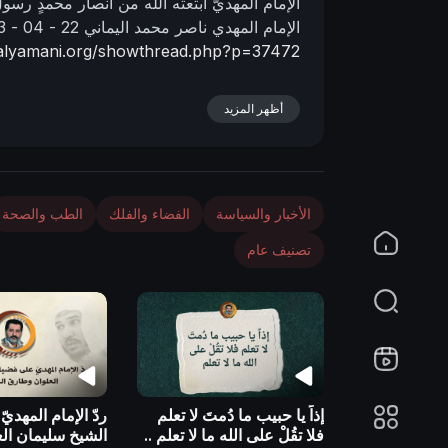
الإمام المهديّ ابتعثه الله من أنصار محمدٍ رسو
n
الإمام المهدي ناصر محمد اليماني
22 - 04 - 1433 هـ
r-alyamani.org/showthread.php?p=37472
أظهر المزيد
الأخبار والسياسة
الفضاء والفلك
الطب والصحة
تصنيف عام
إذاً يا حبيب ما دُمتَ لا تعلم
ردّ الإمام المهدي
فلا تقُلْ على الله ما لا تعلم ..
الشيخ سليمان الع