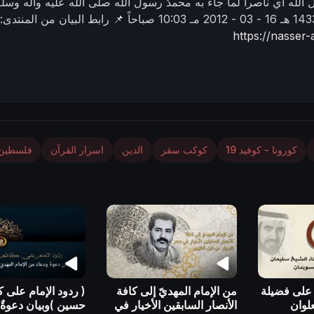
ل الله أي ناصراً لما جاء به محمدٌ رسول الله صلى الله عليه وآله وسلم
16 - 03 - 2012 مـ
10:03 صباحاً
📌 رابط البيان من المنتدى:
https://nasse
كورونا - كوفيد 19
كوكب سقر
الدين
اسرار القرآن
فلسطين
ّ على فضيلة
من الإمام المهديّ إلى كافة
( ردود الإمام على 
لوان
الأنصار السابقين الأخيار في
حسين )وبيان دعوةٌ 