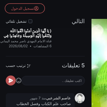
تسجيل الدخول
التالي
تشغيل تلقائي
{ يَا أيُّها الَّذِينَ آمَنُوا اتَّقُوا اللَّهَ
وَابْتَغُوا إِلَيْهِ الْوَسِيلَةَ وَجَاهِدُوا فِي
سَبِيلِهِ لَعَلَّكُمْ تُفْلِحُونَ }
قناة الامام المهدي ناصر محمد اليماني
6 المشاهدات
•
2026/08/02
5 تعليقات
ترتيب حسب
عاصم الشرعبي
منذ 7 شهور
صاحب علم الكتاب وفصل الخطاب