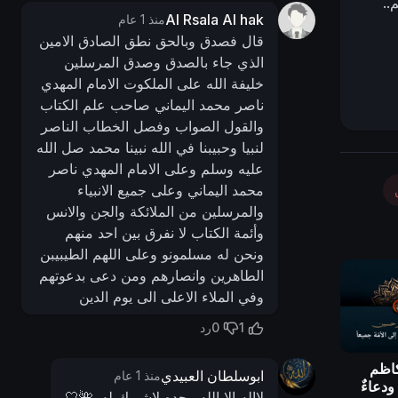
..
Al Rsala Al hak
منذ 1 عام
قال فصدق وبالحق نطق الصادق الامين
الذي جاء بالصدق وصدق المرسلين
خليفة الله على الملكوت الامام المهدي
ناصر محمد اليماني صاحب علم الكتاب
والقول الصواب وفصل الخطاب الناصر
لنبيا وحبيبنا في الله نبينا محمد صل الله
عليه وسلم وعلى الامام المهدي ناصر
محمد اليماني وعلى جميع الانبياء
والمرسلين من الملائكة والجن والانس
وأئمة الكتاب لا نفرق بين احد منهم
ونحن له مسلمونو وعلى اللهم الطيبيبن
الطاهرين وانصارهم ومن دعى بدعوتهم
وفي الملاء الاعلى الى يوم الدين
0
1
رد
كاظم
ابوسلطان العبيدي
منذ 1 عام
ودعاءٌ
لاإله إلا الله وحده لاشريك له..🌺🤍