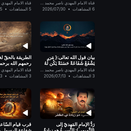
وطارق السويدان .
قناة الامام المهدي ناصر محمد اليماني
6 المشاهدات
•
2026/07/30
5 المشاهدات
•
25
بيان قول الله تعالى:{ مَن
الطريقة بالحقّ ل
يَشْفَعْ شَفَاعَةً حَسَنَةً يَكُن لَّهُ
رحمهم الله برحم
نَصِيبٌ مِّنْهَا ۖ وَمَن يَشْفَعْ
الحقّ وهو أرحم ال
قناة الامام المهدي ناصر محمد اليماني
شَفَاعَةً سَيِّئَةً يَكُن لَّهُ كِفْلٌ م
3 المشاهدات
•
2026/07/13
3 المشاهدات
•
13
رَدُّ الإمامِ المَهديّ إلى
قرب قيام السّاعة
(التَّميمي): النَّسيءُ هو زيادةٌ
شفاعة الرسول عل