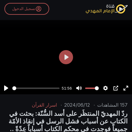
تسجيل الدخول
P
l
a
y
51:56
P
M
S
P
E
l
u
e
I
n
157
المشاهدات
·
2024/06/12
·
اسرار القرآن
a
t
t
P
t
ردّ المهديّ المنتظَر على أسد السُّنّة: بحثت في
y
e
t
e
الكتاب عن أسباب فشل الرسل في إنقاذ الأمّة
i
r
جميعاً فوجدت في محكم الكتاب أسباباً عِدّةً ..