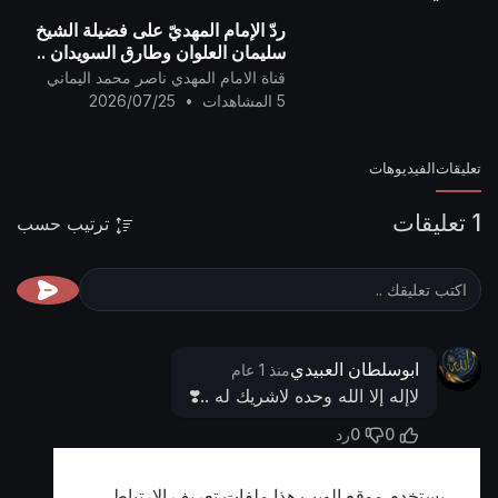
ردّ الإمام المهديّ على فضيلة الشيخ
سليمان العلوان وطارق السويدان ..
قناة الامام المهدي ناصر محمد اليماني
5 المشاهدات
•
2026/07/25
تعليقات
الفيديوهات
1 تعليقات
ترتيب حسب
ابوسلطان العبيدي
منذ 1 عام
لاإله إلا الله وحده لاشريك له ..❣️
0
0
رد
يستخدم موقع الويب هذا ملفات تعريف الارتباط
أظهر المزيد