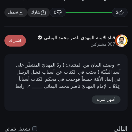
n
f
g
u
0
2
شارك
تحميل
s
l
l
s
قناة الامام المهدي ناصر محمد اليماني
اشتراك
c
307 مشتركين
r
e
📌 وصف البیان من المنتدى:
( ردّ المهديّ المنتظَر على
e
أسد السُّنّة )
بحثت في الكتاب عن أسباب فشل الرسل
n
في إنقاذ الأمّة جميعاً فوجدت في محكم الكتاب أسباباً
عِدّةً ..
الإمام المهديّ ناصر محمد اليماني
_____
📌 رابط
البيان من المنتدى:
https://nasser-
أظهر المزيد
alyamani.org/showthread.php?p=5114
التالي
تشغيل تلقائي