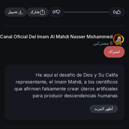
n
f
g
u
0
0
شارك
تحميل
s
l
l
s
Canal Oficial Del Imam Al Mahdi Nasser Mohammed
c
6 مشتركين
r
اشتراك
e
e
n
He aquí el desafío de Dios y Su Califa
representante, el Imam Mahdi, a los científicos
que afirman falsamente crear úteros artificiales
para producir descendencias humanas
reemplazando asi a las mujeres, con el fin de
أظهر المزيد
tentarlos, mientras que saben muy bien que no
pueden hacer eso, y saben que mienten
intentando desdeñar las mentes de los