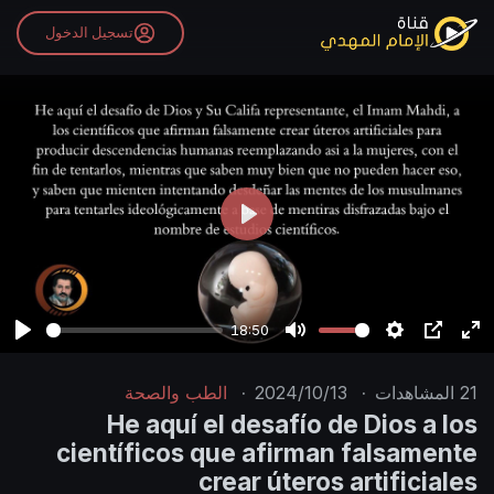
تسجيل الدخول
P
l
a
y
18:50
P
M
S
P
E
l
u
e
I
n
21
المشاهدات
·
2024/10/13
·
الطب والصحة
a
t
t
P
t
He aquí el desafío de Dios a los
y
e
t
e
científicos que afirman falsamente
i
r
crear úteros artificiales