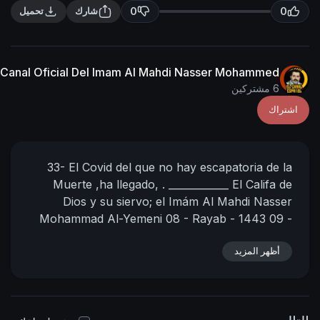
n
f
0
0
شارك
تحميل
g
u
s
l
l
Canal Oficial Del Imam Al Mahdi Nasser Mohammed
s
6 مشتركين
c
اشتراك
r
e
e
33- El Covid del que no hay escapatoria de la
n
Muerte ,ha llegado, .
____________
El Califa de
Dios y su siervo;
el Imám Al Mahdi Nasser
Mohammad Al-Yemeni
08 - Rayab - 1443
09 -
02 - 2022
Hora: 05:56
(Según el calendario
أظهر المزيد
https://nasser-
____________
oficial de la Meca)
alyamani.org/sh....owthread.php?p=39656