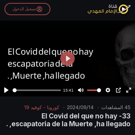
تسجيل الدخول
P
l
a
y
15:41
P
M
S
P
E
l
u
e
I
n
45
المشاهدات
·
2024/09/14
·
كورونا - كوفيد 19
a
t
t
P
t
33- El Covid del que no hay
y
e
t
e
escapatoria de la Muerte ,ha llegado, .
i
r