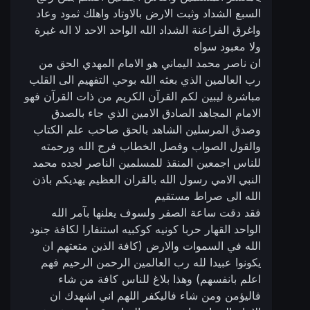
السبع الشداد وثبت الارض بالاوتاد واهلك ثمود وعاد
واغرق الفراعنة الشداد الله الواحد الاحد لا اله غيرة
ولا معبود سواه
ان ناصر محمد اليماني هو الامام المهدي الحق من
رب العالمين الذي بعثه الله بوحي التفهيم الى القلب
مباشرة ليبين لكم القرآن الكريم من ذات القرآن فهو
الامام المجاهد الصادق الامين الذي جاء بالصدق
وصدق المرسلين الشاهد بالحق صاحب علم الكتاب
والقول الصواب وفصل الخطاب فرج الله ورحمته
للناس اجمعين المنقذ للمسلمين الناصر لجده محمد
النبي الامي رسول الله بالقران العظيم يهديكم باذن
الله الى صراط مستقيم
فقد دقت ساعة الصفر ولسوف يعلنها بآمر الله
الواحد القهار حربا كونيه كوكبيه استنفارا لكافة جنود
الله في السموات والارض (كافة الذين متعتهم ان
يكونوا عبيدا لله رب العالمين الرحمن الرحيم فهم
اعلم بانفسهم) وهذا بلاغ للناس كافة من شاء
فاليؤمن ومن شاء فاليكفر اللهم اني اشهدك ان