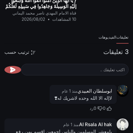
{ يَا أيُّها الَّذِينَ آمَنُوا اتَّقُوا اللَّهَ وَابْتَغُوا
إِلَيْهِ الْوَسِيلَةَ وَجَاهِدُوا فِي سَبِيلِهِ لَعَلَّكُمْ
تُفْلِحُونَ }
قناة الامام المهدي ناصر محمد اليماني
10 المشاهدات
•
2026/08/02
تعليقات
الفيديوهات
3 تعليقات
ترتيب حسب
ابوسلطان العبيدي
منذ 1 عام
لاإله الا الله وحده لاشريك له❣️
0
0
رد
Al Rsala Al hak
منذ 1 عام
يامعشر المسلمين والناس اجمعين اقسم بمن رفع