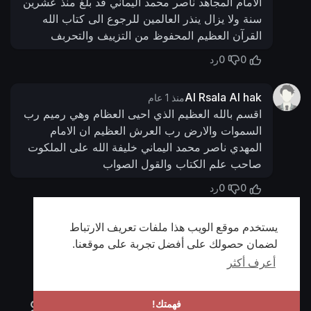
الامام المجاهد ناصر محمد اليماني قد بلغ منذ عشرين
سنة ولا يزال ينذر العالمين للرجوع الى كتاب الله
القرآن العظيم المحفوظ من التزييف والتحربف
0
0
رد
Al Rsala Al hak
منذ 1 عام
اقسم بالله العظيم الذي احيى العظام وهي رميم رب
السموات والارض رب العرش العظيم ان الامام
المهدي ناصر محمد اليماني خليفة الله على الملكوت
صاحب علم الكتاب والقول الصواب
0
0
رد
يستخدم موقع الويب هذا ملفات تعريف الارتباط
أظهر المزيد
لضمان حصولك على أفضل تجربة على موقعنا.
أعرف أكثر
فهمتك!