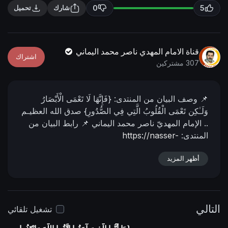
n
f
0
5
شارك
تحميل
g
u
s
l
l
قناة الامام المهدي ناصر محمد اليماني
اشتراك
s
307 مشتركين
c
r
📌 وصف البیان من المنتدى:
{فَإِنَّهَا لَا تَعْمَى الْأَبْصَارُ
e
وَلَـٰكِن تَعْمَى الْقُلُوبُ الَّتِي فِي الصُّدُورِ} صدق الله العظيـم
e
..
الإمام المهديّ ناصر محمد اليماني
📌 رابط البيان من
n
المنتدى:
https://nasser-
alyamani.org/showthread.php?p=5113
أظهر المزيد
التالي
تشغيل تلقائي