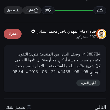
n
f
g
u
0
2
شارك
تحميل
s
l
l
s
قناة الامام المهدي ناصر محمد اليماني
اشتراك
c
307 مشتركين
r
e
8⃣7⃣4⃣
📌 وصف البیان من المنتدى:
فتوى: التقوى
e
كثير، وليست خمسة أركانٍ ولا أربعة؛ بل تتّقوا الله في
n
كلّ شيءٍ وتتّقوا الله ما استطعتم ..
الإمام ناصر محمد
اليماني
05 - 09 - 1436 هـ
22 - 06 - 2015 مـ
08:34
صباحاً
📌 رابط البيان من المنتدى:
https://nasser-
أظهر المزيد
alyamani.org/sh....owthread.php?p=19336
التالي
تشغيل تلقائي