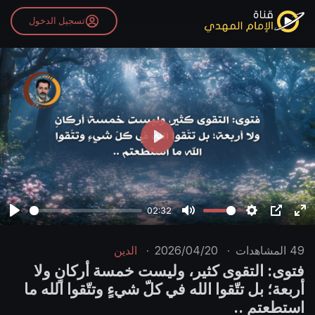
تسجيل الدخول
P
l
a
y
02:32
P
M
S
P
E
l
u
e
I
n
49
المشاهدات
·
2026/04/20
·
الدين
a
t
t
P
t
فتوى: التقوى كثير، وليست خمسة أركانٍ ولا
y
e
t
e
أربعة؛ بل تتّقوا الله في كلّ شيءٍ وتتّقوا الله ما
i
r
استطعتم ..