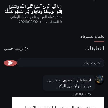
{ يَا أيُّها الَّذِينَ آمَنُوا اتَّقُوا اللَّهَ وَابْتَغُوا
إِلَيْهِ الْوَسِيلَةَ وَجَاهِدُوا فِي سَبِيلِهِ لَعَلَّكُمْ
تُفْلِحُونَ }
قناة الامام المهدي ناصر محمد اليماني
9 المشاهدات
•
2026/08/02
تعليقات
الفيديوهات
1 تعليقات
ترتيب حسب
ابوسلطان العبيدي
منذ 2 شهور
ص.والقرآن ذي الذكر
0
0
رد
يستخدم موقع الويب هذا ملفات تعريف الارتباط
أظهر المزيد