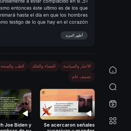
51ـ
tundamente a estar complacido en si
smo entonces éste ultimo es de los que
n
nimará hasta el día en que los hombres
omo testigo de lo que hay en el corazón
Aun si se cumplieran todas las señales,
أظهر المزيد
el Imám Al Mahdi
ifa de Dios y su siervo;
444
27 - 09 - 2022
Hora: 11:39
(Según el
lyamani.org/sh....owthread.php?p=39787
الأخبار والسياسة
الفضاء والفلك
الطب والصحة
تصنيف عام
h Joe Biden y
Se acercaron señales
iembros de su
sucesivas y grandes