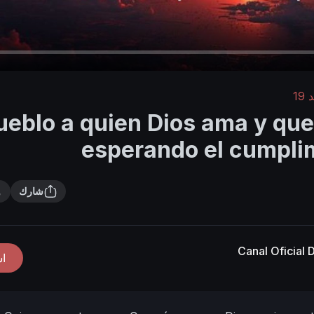
19
l pueblo a quien Dios ama y q
esperando el cumplim
شارك
Canal Oficial
ا