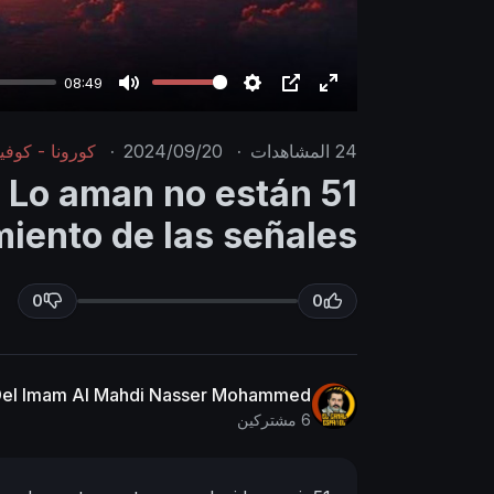
08:49
M
S
P
E
u
e
I
n
24
المشاهدات
·
2024/09/20
·
كورونا - كوفيد 
t
t
P
t
ue Lo aman no están
e
t
e
iento de las señales
i
r
n
f
g
u
0
0
s
l
l
s
 Del Imam Al Mahdi Nasser Mohammed
c
6 مشتركين
r
e
e