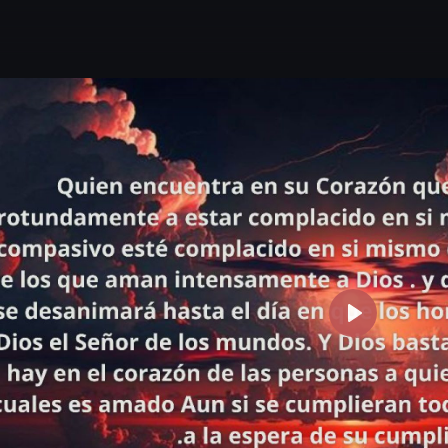
P
l
a
y