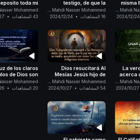
eposito toda mi
testigo, de que la
misma l
confianza.
promesa de Dios esta
profetas 
Canal Oficial Del Imam Al Mahdi Nasser Mohammed
Canal Oficial Del Imam Al Mahdi Nasser Mohammed
cerca de cumplirse
2024/12/24
16 المشاهدات
•
2024/12/24
43 المشاهدات
•
27
para
unica
luz de los claros
Dios resucitará Al
{La ve
ulos de Dios son
Mesías Jesús hijo de
acerca 
ue queman a los
Maria apoyándolo con
de Dios 
Canal Oficial Del Imam Al Mahdi Nasser Mohammed
Canal Oficial Del Imam Al Mahdi Nasser Mohammed
عِبَادِ}
todos Sus signos
ios | la Roquia
2024/10/27
54 المشاهدات
•
2024/10/27
20 المشاهدات
•
26
legal.
milagrosos anteriores
El gabinete como
El Califa