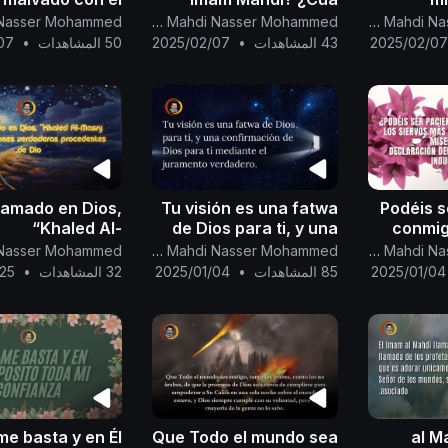
miso de Dios, el
gobie
Canal Oficial Del Imam Al Mahdi Nasser Mohammed
Canal Oficial Del Imam Al Mahdi Nasser Mohammed
Poderoso, el
fuerz
2025/02/0
43 المشاهدات
•
2025/02/07
50 المشاهدات
•
07
Otorgador,
frente 
 amado en Dios,
Tu visión es una fatwa
¿Podéis 
“Khaled Al-
de Dios para ti, y una
conmig
Masry”:Tipos de
confirmación de Dios
l
Canal Oficial Del Imam Al Mahdi Nasser Mohammed
Canal Oficial Del Imam Al Mahdi Nasser Mohammed
ones verdaderas
para ....
cerc
2025/01/04
85 المشاهدات
•
2025/01/04
32 المشاهدات
•
/25
dentes de Dios...
Todo Mi
Declara
Mahdi s
me basta y en Él
Que Todo el mundo sea
al M