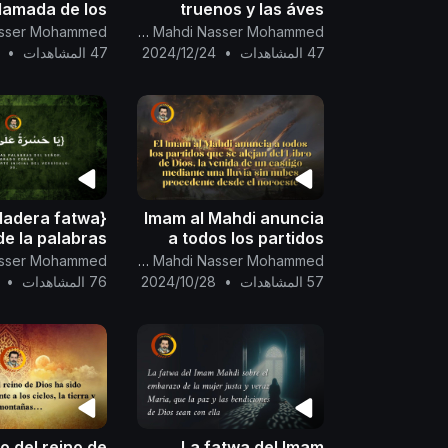
lamada de los
truenos y las áves
y mensajeros,
glorifican y alaban a
Canal Oficial Del Imam Al Mahdi Nasser Mohammed
que es adorar
Dios, el Unico, el
47 المشاهدات
•
2024/12/24
47 المشاهدات
•
mente a Dios...
Subyugador.
rdadera fatwa
Imam al Mahdi anuncia
de la palabras
a todos los partidos
Todopoderoso
que se alejan del Libro
Canal Oficial Del Imam Al Mahdi Nasser Mohammed
de Dios, la venida de
: {يَا حَسْرَةً عَلَى الْ
57 المشاهدات
•
2024/10/28
76 المشاهدات
•
un castigo
to del reino de
La fatwa del Imam