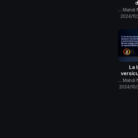
d
Canal Oficial Del Imam Al Mahdi Nasser Mohammed
2024/11/
La 
versíc
los q
Canal Oficial Del Imam Al Mahdi Nasser Mohammed
demon
2024/10/