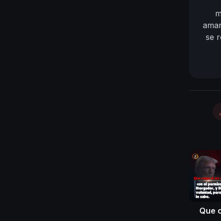
m
aman
se 
de l
n
Que c