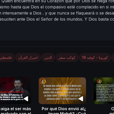
Quien encuentra en su Corazón que por Dios se niega ro
ismo hasta que Dios el compasivo esté complacido en si mi
 intensamente a Dios . y que nunca se flaqueará o se desa
resuciten ante Dios el Señor de los mundos. Y Dios basta c
as personas a quienes Dios ama y por los cuales es amado 
o están a la espera de su cumplimiento.
____________
El Cal
Nasser Mohammad Al-Yemeni
01 – Rabii primero- 1
calendario oficial de la Meca)
___________
https://nasser-a
كورونا - كوفيد 19
كوكب سقر
الدين
اسرار القرآن
فلسطين
aiga el ser más
¿Por qué Dios envió al
O
malvado con el
Imam Mahdi? ¿Cuá
m