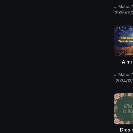
per
Canal Oficial Del Imam Al Mahdi Nasser Mohammed
2025/01/
A mi
Canal Oficial Del Imam Al Mahdi Nasser Mohammed
visi
2024/12
proce
Dios 