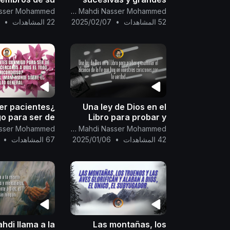
rno, no tenéis
acontecimientos
Canal Oficial Del Imam Al Mahdi Nasser Mohammed
as para hacer
(apocalípticos), y una
52 المشاهدات
•
2025/02/07
22 المشاهدات
•
7
a la guerra de
fatwa para los
Dios
preguntadores.
ser pacientes
Una ley de Dios en el
o para ser de
Libro para probar y
os siervos más
examinar el alcance de
Canal Oficial Del Imam Al Mahdi Nasser Mohammed
anos a Dios el
la fe que hay en
42 المشاهدات
•
2025/01/06
67 المشاهدات
•
sericordioso?
vuestros corazones
ción del Imam
con la verdad.
obre el indult
ahdi llama a la
Las montañas, los