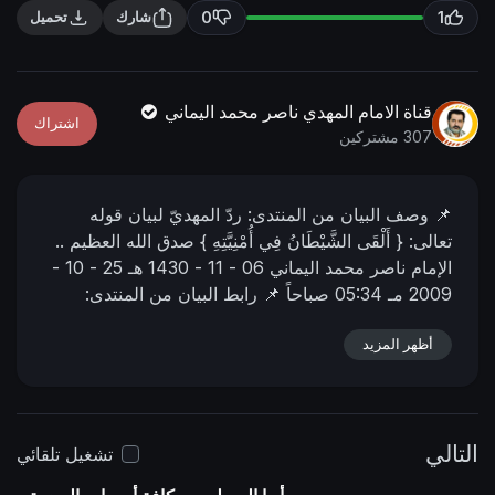
n
f
0
1
شارك
تحميل
g
u
s
l
l
قناة الامام المهدي ناصر محمد اليماني
اشتراك
s
307 مشتركين
c
r
📌 وصف البیان من المنتدى:
ردّ المهديّ لبيان قوله
e
تعالى: { أَلْقَى الشَّيْطَانُ فِي أُمْنِيَّتِهِ } صدق الله العظيم ..
e
الإمام ناصر محمد اليماني
06 - 11 - 1430 هـ
25 - 10 -
n
2009 مـ
05:34 صباحاً
📌 رابط البيان من المنتدى:
https://nasser-alyamani.org/showthread.php?
p=51404
أظهر المزيد
التالي
تشغيل تلقائي