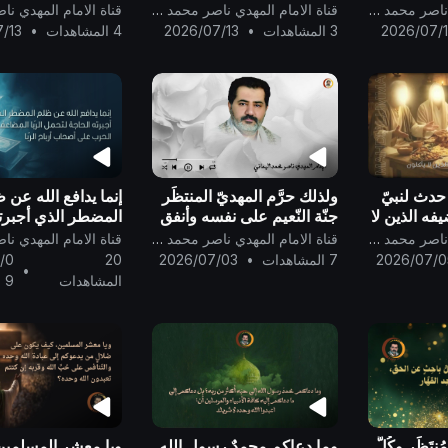
يَشْفَعْ
الحقّ وهو أرحم الراحمين ..
السَّالِمين الغَانِمين 
قناة الامام المهدي ناصر محمد اليماني
قناة الامام المهدي ناصر محمد اليماني
 لَّهُ كِفْلٌ م
بنعيم رضوان الله وحُ
2026/07/
3 المشاهدات
•
2026/07/13
4 المشاهدات
•
/13
وقُربه إلى يَوم يَقو
حدث لنبيّ
ولذلك حرَّم المهديّ المنتظَر
إنما يدافع الله عن 
يفه الذين لا
جنّة النّعيم على نفسه وأنفق
المضطر الذي أجبرت
قف الكاميرا
درجته فيها لجدّه محمد
لتحمل الرّبا المضا
قناة الامام المهدي ناصر محمد اليماني
قناة الامام المهدي ناصر محمد اليماني
رسول الله..
الحرب على أصحاب 
2026/07/0
7 المشاهدات
•
2026/07/03
20
/0
•
الرّبا ..
المشاهدات
9
ُنتَظَر وكُلُّ
وما دعاكم محمدٌ رسول الله
ويا معشر المسلمين