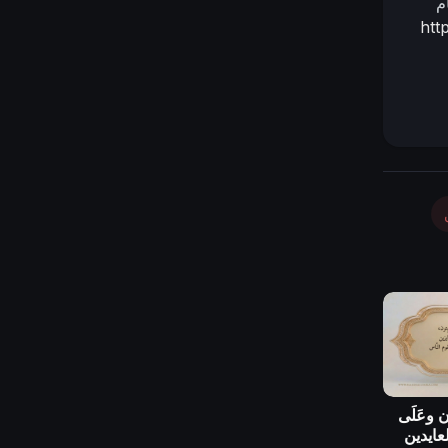
م
htt
ون وعَلَى
العايدين