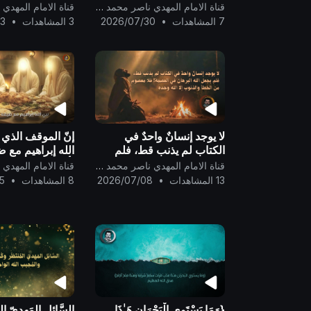
نَصِيبٌ مِّنْهَا ۖ وَمَن 
قناة الامام المهدي ناصر محمد اليماني
شَفَاعَةً سَيِّئَةً يَكُن
7 المشاهدات
•
2026/07/30
3 المشاهدات
•
13
لا يوجد إنسانٌ واحدٌ في
إنّ الموقف الذي 
الكتاب لم يذنب قط، فلم
الله إبراهيم مع ض
يجعل الله البرهانَ في
يأكلون شبيهٌ بموا
قناة الامام المهدي ناصر محمد اليماني
العصمة! فلا معصوم من
الخفيّة..
13 المشاهدات
•
2026/07/08
8 المشاهدات
•
5
الخطأ والذنوب إلا الله وحده
..
{وَمَا يَسْتَوِي الْبَحْرَانِ هَـٰذَا
السَّائِل المَهديّ الم