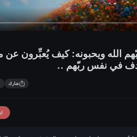
هم الله ويحبونه: كيف يُعبِّرون عن 
ف في نفس ربّهم ..
شارك
ا