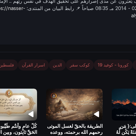
يُعبِّرون عن مدى إصرارهم على تحقيق الهدف في نفس ربّهم ..
الإما
08:35 صباحاً
📌 رابط البيان من المنتدى:
ps://nasser-
a
كورونا - كوفيد 19
كوكب سقر
الدين
اسرار القرآن
فلسطين
لى:{ مَن
الطريقة بالحقّ لغسل الموتى
كُلّ عامٍ وأنتُم طَيِّب
ةً يَكُن لَّهُ
رحمهم الله برحمته، ووعده
الحَقِّ ثابِتون، ومِن 