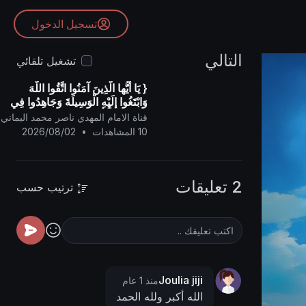
تسجيل الدخول
التالي
تشغيل تلقائي
{ يَا أيُّها الَّذِينَ آمَنُوا اتَّقُوا اللَّهَ
وَابْتَغُوا إِلَيْهِ الْوَسِيلَةَ وَجَاهِدُوا فِي
سَبِيلِهِ لَعَلَّكُمْ تُفْلِحُونَ }
قناة الامام المهدي ناصر محمد اليماني
10 المشاهدات
•
2026/08/02
2 تعليقات
ترتيب حسب
Joulia jiji
منذ 1 عام
الله أكبر ولله الحمد