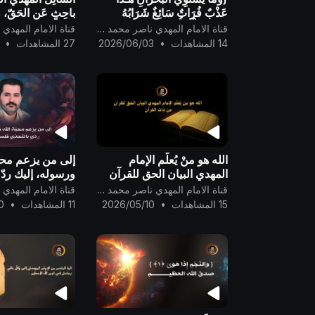
عَذْبٌ فُرَاتٌ سَائِغٌ شَرَابُهُ
باحِثٍ عَن الحَقّ،
وَهَـٰذَا مِلْحٌ أُجَاجٌ} صدق الله
الله الواحِد القَهَّار 
قناة الامام المهدي ناصر محمد اليماني
العظيم ..
14 المشاهدات
•
2026/06/03
27 المشاهدات
•
الله هو منْ يُعلّم الإمام
إلى من يزعم محبّ
المهدي البيان الحق للقرآن
ورسوله، إليك ردّي
من ذات القرآن ..
فلستَ نِدّي ..
قناة الامام المهدي ناصر محمد اليماني
15 المشاهدات
•
2026/05/10
11 المشاهدات
•
0