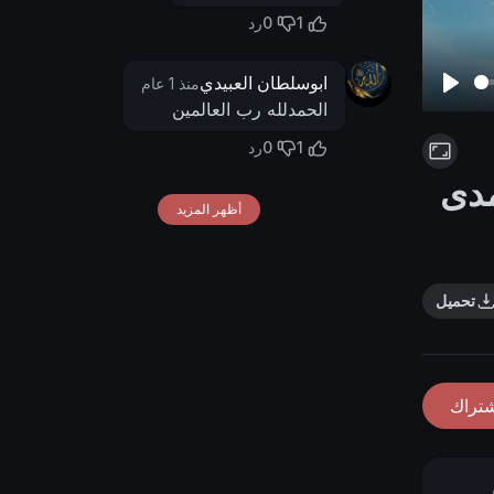
0
1
رد
ابوسلطان العبيدي
منذ 1 عام
P
الحمدلله رب العالمين
l
0
1
رد
a
مدى
y
أظهر المزيد
تحميل
شتراك