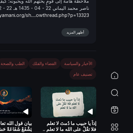
ملاحظة هامة إلى قومٍ يحبّهم الله ويحبونه:
كيف 
n
ناصر محمد اليماني
22 - 04 - 1435 هـ
22 - 02 - 2014 مـ
lyamani.org/sh....owthread.php?p=13323
أظهر المزيد
الأخبار والسياسة
الفضاء والفلك
الطب والصحة
تصنيف عام
إذاً يا حبيب ما دُمتَ لا تعلم
بيان قول الله تعا
فلا تقُلْ على الله ما لا تعلم ..
يَشْفَعْ شَفَاعَةً حَسَنَ