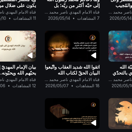
 والمُجيب
إلى حبّه أكثر من ربّه؛ بل
يكون على ضلالٍ م
..
دعاكم إلى ما دعاكم إليه
إلى عبادة الله وحده
قناة الامام المهدي ناصر محمد اليماني
قناة الامام المهدي ناصر محمد اليماني
كافة الأنبياء والمرسلين
والتّنافس على حُبِّ 
2026/05/14
7 المشاهدات
•
2026/05/14
11 المشاهدات
•
/10
أن:اعبدوا الله وحده لا شريك
وقربه إن كنتم تعبدو
..
وحده؟
ة الله
اتقوا الله شديد العقاب واتّبعوا
بيان الإمام المهديّ 
 بالتحدّي
البيان الحقّ لكتاب الله
يحبّهم الله ويحبّونه..
القرآن العظيم، والذين
قناة الامام المهدي ناصر محمد اليماني
قناة الامام المهدي ناصر محمد اليماني
أعرضوا نبشّرهم بعذاب أليم
2026/05/1
18 المشاهدات
•
2026/05/07
12 المشاهدات
•
/06
..