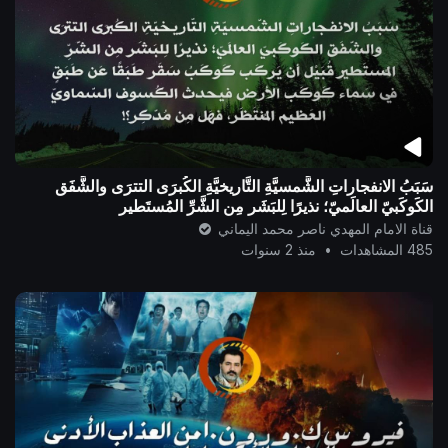
سَبَبُ الانفجاراتِ الشَّمسيَّةِ التَّاريخيَّةِ الكُبرَى التترَى والشَّفَق
الكَوكَبيّ العالَميّ؛ نذيرًا لِلبَشَر مِن الشَّرِّ المُستَطير
قناة الامام المهدي ناصر محمد اليماني
485 المشاهدات
•
منذ 2 سنوات