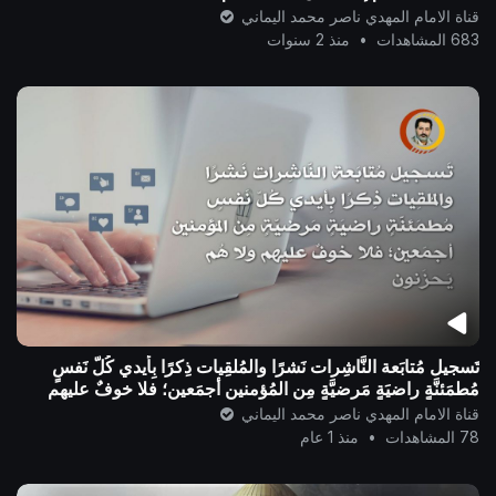
قناة الامام المهدي ناصر محمد اليماني
683 المشاهدات
•
منذ 2 سنوات
تَسجيل مُتابَعة النَّاشِرات نَشرًا والمُلقِيات ذِكرًا بِأيدي كُلّ نَفسٍ
مُطمَئنَّةٍ راضيَةٍ مَرضيَّةٍ مِن المُؤمنين أجمَعين؛ فلا خوفٌ عليهم
قناة الامام المهدي ناصر محمد اليماني
78 المشاهدات
•
منذ 1 عام