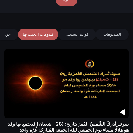
الفيديوهات
قوائم التشغيل
فيدوهات اعجبت بها
حول
سوف تُدرِكُ الشَّمسُ القَمرَ بتاريخ: (28 - شعبان) فيجتمع بها وقد
هو هلالًا مساء يوم الخميس ليلة الجمعة المُباركة غُرَّة واحد