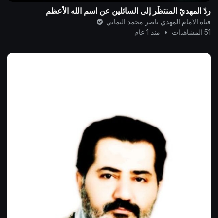
ردّ المهديّ المنتظَر إلى السائلين عن اسم الله الأعظم
قناة الامام المهدي ناصر محمد اليماني
51 المشاهدات
•
منذ 1 عام