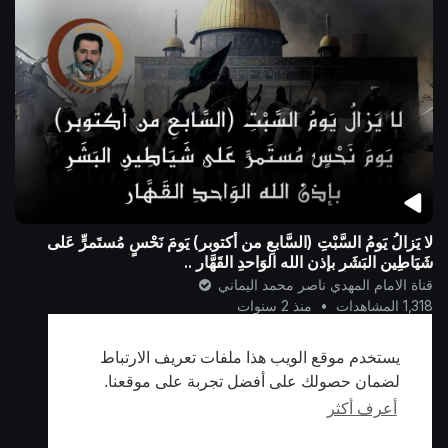
لا يَزالُ يَومُ السَّبْتِ (السَّابعِ من أكتوبر) يَومَ نَحْسٍ مُستَمرٍّ عَلى
شَيَاطِينِ البَشَرِ بإذن الله الوَاحدِ القَهَّار ..
قناة الامام المهدي ناصر محمد اليماني
1,318 المشاهدات
•
منذ 2 سنوات
يستخدم موقع الويب هذا ملفات تعريف الارتباط
أظهر المزيد
لضمان حصولك على أفضل تجربة على موقعنا.
أعرف أكثر