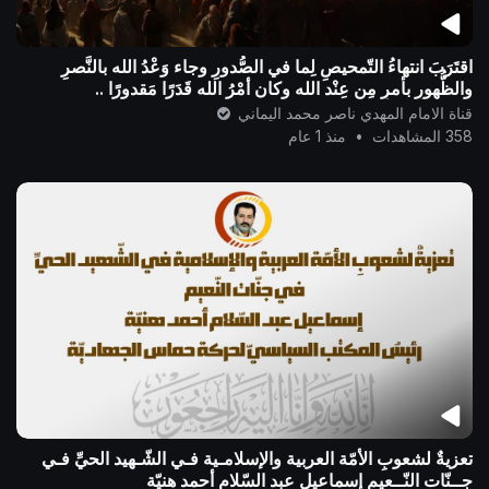
اقتَرَبَ انتهاءُ التّمحيصِ لِما في الصُّدورِ وجاء وَعْدُ الله بالنَّصرِ
والظُّهورِ بأمرٍ مِن عِنْد الله وكان أمْرُ الله قَدَرًا مَقدورًا ..
قناة الامام المهدي ناصر محمد اليماني
358 المشاهدات
•
منذ 1 عام
تعزيةٌ لشعوبِ الأمّة العربية والإسلامـية فـي الشّـهيد الحيِّ فـي
جــنّات النّــعيم إسماعيل عبد السّلام أحمد هنيّة