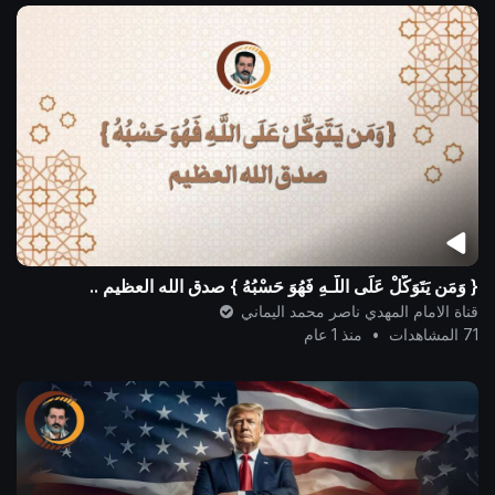
{ وَمَن يَتَوَكَّلْ عَلَى اللَّـهِ فَهُوَ حَسْبُهُ } صدق الله العظيم ..
قناة الامام المهدي ناصر محمد اليماني
71 المشاهدات
•
منذ 1 عام