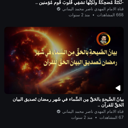
-نُكتَةٌ مُضحِكَةٌ ولَكِنَّها تشفِي قُلوبَ قَومٍ مُؤمنين ..
قناة الامام المهدي ناصر محمد اليماني
668 المشاهدات
•
منذ 2 سنوات
بيانُ الصَّيحةِ بالحَقِّ مِن السَّماء في شَهر رمضان تَصديق البيان
الحَقِّ للقرآن ..
قناة الامام المهدي ناصر محمد اليماني
67 المشاهدات
•
منذ 2 سنوات