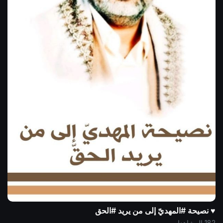
♥️ نصيحة #المهديّ إلى من يريد #الحق
182 المشاهدات