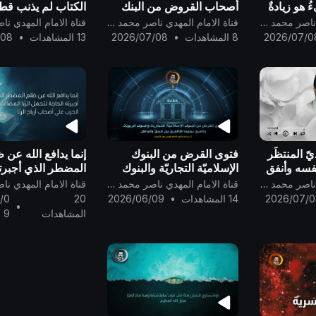
ءُ هو زيادةٌ
أصحاب القروض من البنك
الكتاب لم يذنب قط
الدوليّ ..
يجعل الله البرهانَ 
قناة الامام المهدي ناصر محمد اليماني
قناة الامام المهدي ناصر محمد اليماني
العصمة! فلا معصو
2026/07/0
8 المشاهدات
•
2026/07/08
13 المشاهدات
•
/08
الخطأ والذنوب إلا ا
..
ّ المنتظَر
فتوى القرض من البنوك
إنما يدافع الله عن 
نفسه وأنفق
الإسلاميّة التجاريّة والبنوك
المضطر الذي أجبرت
 محمد
الربويّة، والفرق بينهما
لتحمل الرّبا المضا
قناة الامام المهدي ناصر محمد اليماني
قناة الامام المهدي ناصر محمد اليماني
كالفرق بين الحقّ والباطل ..
الحرب على أصحاب 
2026/07/0
14 المشاهدات
•
2026/06/09
20
/0
•
الرّبا ..
المشاهدات
9