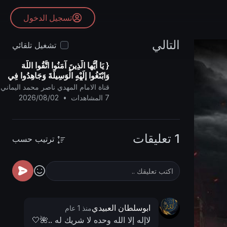
تسجيل الدخول
التالي
تشغيل تلقائي
{ يَا أيُّها الَّذِينَ آمَنُوا اتَّقُوا اللَّهَ
وَابْتَغُوا إِلَيْهِ الْوَسِيلَةَ وَجَاهِدُوا فِي
سَبِيلِهِ لَعَلَّكُمْ تُفْلِحُونَ }
قناة الامام المهدي ناصر محمد اليماني
7 المشاهدات
•
2026/08/02
1 تعليقات
ترتيب حسب
ابوسلطان العبيدي
منذ 1 عام
لاإله إلا الله وحده لا شريك له ..🌺🤍