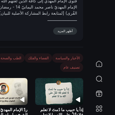
فتوى الإمام المهدي إلى كافة الذين لعنهم الله
n
الإمام المهديّ ناصر محمد اليمانيّ
14 - رمضان - 1431 هـ
القُرى)
[لمتابعة رابط المشاركة الأصلية للبيان
ـــــــــــــــــــــــ
أظهر المزيد
الأخبار والسياسة
الفضاء والفلك
الطب والصحة
تصنيف عام
إذاً يا حبيب ما دُمتَ لا تعلم
ردّ الإمام المهدي
فلا تقُلْ على الله ما لا تعلم ..
الشيخ سليمان الع