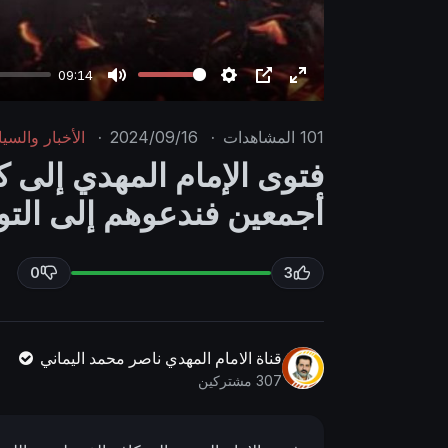
09:14
M
S
P
E
u
e
I
n
101
المشاهدات
·
2024/09/16
·
الأخبار والسي
t
t
P
t
فتوى الإمام المهدي إلى كا
e
t
e
أجمعين فندعوهم إلى التوب
i
r
n
f
g
u
0
3
s
l
l
s
قناة الامام المهدي ناصر محمد اليماني
c
307 مشتركين
r
e
e