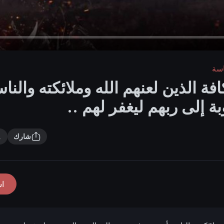
اسة
فة الذين لعنهم الله وملائكته والنا
ة إلى ربهم ليغفر لهم ..
شارك
ا