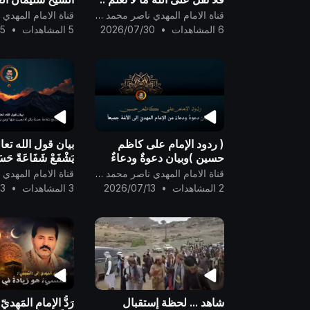
وطارق السويدان .
قناة الامام المهدي ناصر محمد اليماني
6 المشاهدات
•
2026/07/30
5 المشاهدات
•
25
( ردود الإمام على كاظم
بيان قول الله تعا
حسين )وبيان دعوةٌ ودعاءٌ
يَشْفَعْ شَفَاعَةً حَسَنَ
من الإمام المهديّ إلى الأمَّة
نَصِيبٌ مِّنْهَا ۖ وَمَن 
قناة الامام المهدي ناصر محمد اليماني
جميعاً ..
شَفَاعَةً سَيِّئَةً يَكُن
2 المشاهدات
•
2026/07/13
3 المشاهدات
•
13
شاهد ... لحظة إستقبال
رَدُّ الإمامِ المَهديّ