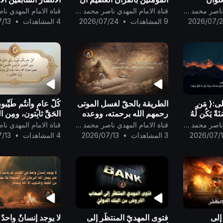
.
لا يكونوا أول كافرٍ به ..
عصر الحوار من قبل
قناة الامام المهدي ناصر محمد اليماني
قناة الامام المهدي ناصر محمد اليماني
..
2026/07/
9 المشاهدات
•
2026/07/24
4 المشاهدات
•
/13
لى:{ مَن
الطريقة بالحقّ لغسل الموتى
كُلّ عامٍ وأنتُم طَيِّب
ةً يَكُن لَّهُ
رحمهم الله برحمته، ووعده
الحَقِّ ثابِتون، ومِن 
يَشْفَعْ
الحقّ وهو أرحم الراحمين ..
السَّالِمين الغَانِمين 
قناة الامام المهدي ناصر محمد اليماني
قناة الامام المهدي ناصر محمد اليماني
 لَّهُ كِفْلٌ م
بنعيم رضوان الله وحُ
2026/07/
3 المشاهدات
•
2026/07/13
4 المشاهدات
•
/13
وقُربه إلى يَوم يَقو
 إلى
فتوى المهديّ المنتظَر إلى
لا يوجد إنسانٌ واحدٌ