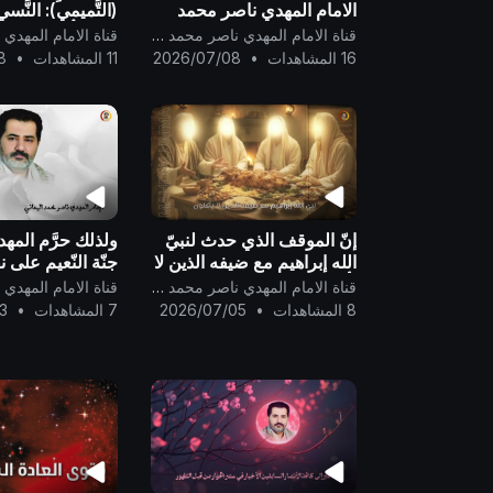
الامام المهدي ناصر محمد
(التَّميمي): النَّسي
اليماني !
في الكُفْر ..
قناة الامام المهدي ناصر محمد اليماني
16 المشاهدات
•
2026/07/08
11 المشاهدات
•
8
إنّ الموقف الذي حدث لنبيّ
ولذلك حرَّم المهدي
الله إبراهيم مع ضيفه الذين لا
جنّة النّعيم على 
يأكلون شبيهٌ بمواقف الكاميرا
درجته فيها لجدّه
قناة الامام المهدي ناصر محمد اليماني
الخفيّة..
رسول الله..
8 المشاهدات
•
2026/07/05
7 المشاهدات
•
3