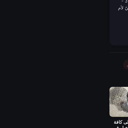
ّ لأم
لى كافة
أخيار في