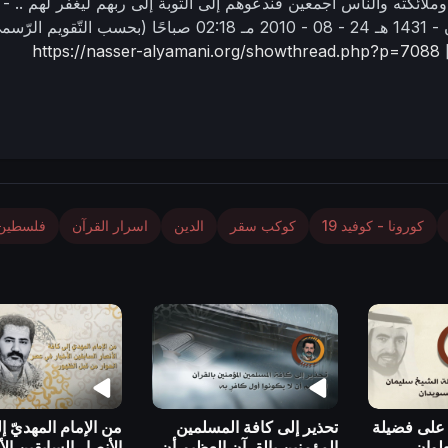
 وملائكته والناس أجمعين فندعوهم إلى التوبة إلى ربهم ليغفر لهم ..
- 3 -
24 - 08 - 2010 مـ
02:18 صباحًا
(بحسب التّقويم الرّسمي
]
https://nasser-alyamani.org/showthread.php?p=7088
كورونا - كوفيد 19
كوكب سقر
الدين
اسرار القرآن
فلسطين
ّ على فضيلة
تحذير إلى كافة المسلمين
من الإمام المهديّ إ
لوان
المؤمنين بالقرآن العظيم أن
الأنصار السابقين ال