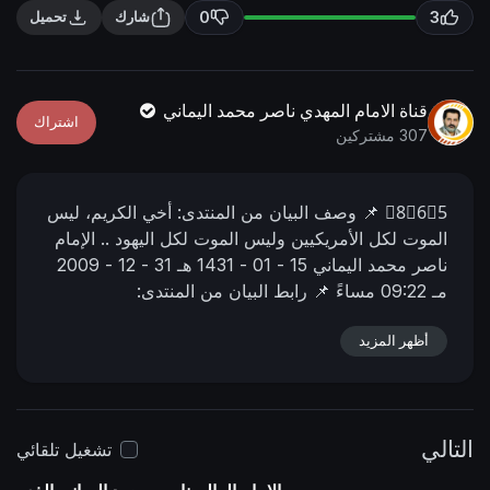
n
f
0
3
شارك
تحميل
g
u
s
l
l
قناة الامام المهدي ناصر محمد اليماني
اشتراك
s
307 مشتركين
c
r
8⃣6⃣5⃣
📌 وصف البیان من المنتدى:
أخي الكريم، ليس
e
الموت لكل الأمريكيين وليس الموت لكل اليهود ..
الإمام
e
ناصر محمد اليماني
15 - 01 - 1431 هـ
31 - 12 - 2009
n
مـ
09:22 مساءً
📌 رابط البيان من المنتدى:
https://nasser-alyamani.org/showthread.php?
p=4237
أظهر المزيد
التالي
تشغيل تلقائي