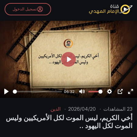
تسجيل الدخول
P
l
a
y
06:32
P
M
S
P
E
l
u
e
I
n
23
المشاهدات
·
2026/04/20
·
الدين
a
t
t
P
t
أخي الكريم، ليس الموت لكل الأمريكيين وليس
y
e
t
e
الموت لكل اليهود ..
i
r