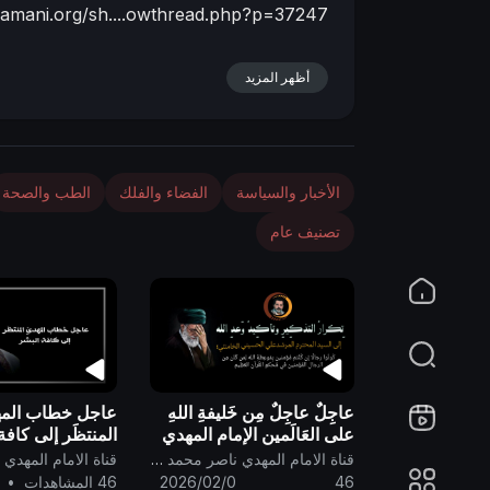
yamani.org/sh....owthread.php?p=37247
n
أظهر المزيد
الأخبار والسياسة
الفضاء والفلك
الطب والصحة
تصنيف عام
عاجِلٌ عاجِلٌ مِن خَليفةِ اللهِ
عاجل خطاب المه
على العَالَمين الإمام المهدي
المنتظَر إلى كافة 
ناصر مُحَمد اليمانيّ إلى
قناة الامام المهدي ناصر محمد اليماني
المُرشدِ الكَرِيم جَنَاب السَّيد
46
2026/02/0
46 المشاهدات
•