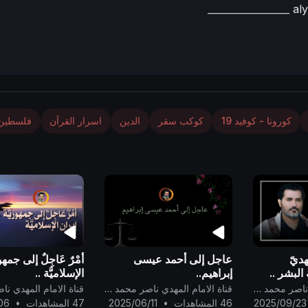
_________________
al
كورونا - كوفيد 19
كوكب سقر
الدين
اسرار القرآن
فلسطين
ديّ
عاجل إلى أحمد عيسى
أمْرٌ عَاجِلٌ إلى جمهو
البشر ..
إبراهيم..
الإسلاميَّة ..
قناة الامام المهدي ناصر محمد اليماني
قناة الامام المهدي ناصر محمد اليماني
2025/09/23
46 المشاهدات
•
2025/06/11
47 المشاهدات
•
06