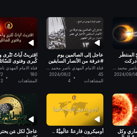
المنتظَر
عاجل إلى الصائمين يوم
اقتربتْ آياتٌ تَتْرى 
أدركت
#عرفة من الأنصار السابقين
كُبرى وفتوى للسّائلي
الأخيار في عصر الحوار من
قناة الامام المهدي ناصر محمد اليماني
قناة الامام المهدي ناصر محمد اليماني
قبل الظهور #حج
/2
180
2024/08/2
45
2024/09/1
•
•
#عيد_الاضحى
المشاهدات
4
المشاهدات
2
نصاري وكل
أوميكرون قارِعةٌ عالَمِيَّةٌ ..
عاجلٌ لكل مَن يحترم