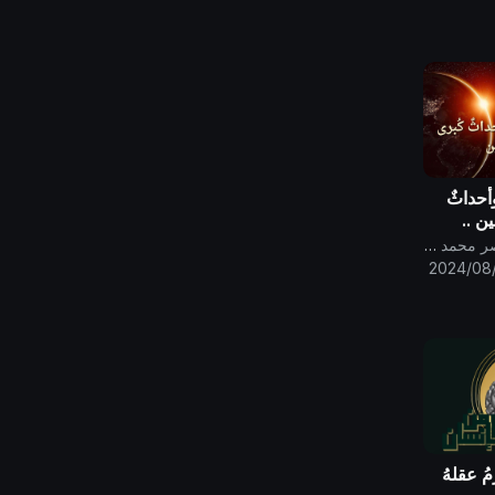
وأحداثٌ
ن ..
قناة الامام المهدي ناصر محمد اليماني
2024/08
ُ عقلهُ