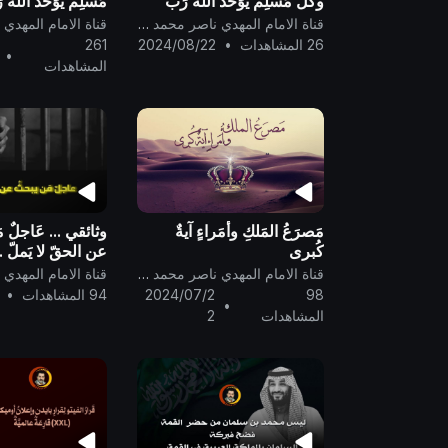
وكل مُسلِم يُوَحِّد الله رَبّ
مُسلِم يُوَحِّد الله 
العالَمين ..
..
قناة الامام المهدي ناصر محمد اليماني
26 المشاهدات
•
2024/08/22
261
•
المشاهدات
مَصرَعُ المَلكِ وأُمَراءٍ آيةٌ
وثائقي ... عَاجلٌ 
كُبرى
عن الحقّ لا يَملّ ..
قناة الامام المهدي ناصر محمد اليماني
98
2024/07/2
94 المشاهدات
•
•
المشاهدات
2