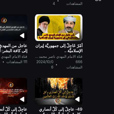
•
علي الحسيني الخامنئ..
المشاهدات
4
أمْرٌ عَاجِلٌ إلى جمهوريَّة إيران
عاجل من المهديّ 
الإسلاميَّة ..
إلى كافة البشر: 
الشّمس القمر 1430 ..
قناة الامام المهدي ناصر محمد اليماني
666
2024/10/0
111 المشاهدات
•
4
•
المشاهدات
6
49- عاجِلٌ إلى كُلّ أنصاري
عاجِلٌ إلى كُلّ أ