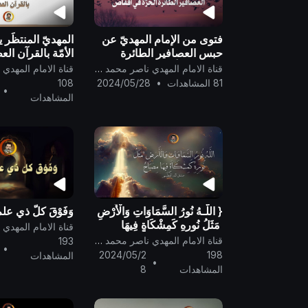
فتوى من الإمام المهديّ عن
المهديّ المنتظَر ي
حبس العصافير الطائرة
الأمّة بالقرآن الع
الحرّة في أقفاص ..
قناة الامام المهدي ناصر محمد اليماني
81 المشاهدات
•
2024/05/28
108
•
المشاهدات
{ اللَّـهُ نُورُ السَّمَاوَاتِ وَالْأَرْضِ
وَفَوْقَ كلّ ذي علمٍ
ۚ مَثَلُ نُورِهِ كَمِشْكَاةٍ فِيهَا
مِصْبَاحٌ } صدق الله
قناة الامام المهدي ناصر محمد اليماني
193
•
العظيــــم ..
2024/05/2
198
المشاهدات
•
المشاهدات
8