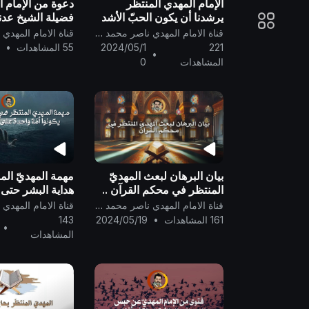
الإمام المهدي المنتظر
دعوة من الإمام ا
يرشدنا أن يكون الحبّ الأشد
فضيلة الشيخ عدنا
والأعظم في قلوبنا هو لله
..
قناة الامام المهدي ناصر محمد اليماني
الغفور الودود ..
221
2024/05/1
55 المشاهدات
•
0
•
المشاهدات
0
بيان البرهان لبعث المهديّ
مهمة المهديّ الم
المنتظر في محكم القرآن ..
هداية البشر حتى ي
واحدة على صراطٍ
قناة الامام المهدي ناصر محمد اليماني
161 المشاهدات
•
2024/05/19
143
•
المشاهدات