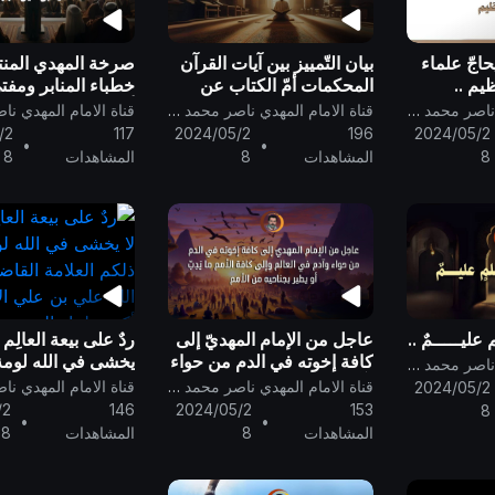
حاجّ علماء
بيان التّمييز بين آيات القرآن
صرخة المهدي المنت
ظيم ..
المحكمات أمّ الكتاب عن
خطباء المنابر ومفتي
المتشابهات ..
أن يستجيبوا لدعوة 
قناة الامام المهدي ناصر محمد اليماني
قناة الامام المهدي ناصر محمد اليماني
قبل الظهور قبل أن
/2
117
2024/05/2
196
2024/05/2
•
•
الليل النهار ..
8
المشاهدات
8
المشاهدات
8
 عليـــــمٌ ..
عاجل من الإمام المهديّ إلى
ردٌ على بيعة العالِم 
كافة إخوته في الدم من حواء
يخشى في الله لومة ل
قناة الامام المهدي ناصر محمد اليماني
وآدم في العالم وإلى كافة
ذلكم العلامة القاض
قناة الامام المهدي ناصر محمد اليماني
2024/05/2
الأمم ما يدِبُّ أو يطير بجناحيه
الله علي بن علي ا
/2
146
2024/05/2
153
8
•
•
من الأمم
أكبر علماء اليمن ..
المشاهدات
8
المشاهدات
8