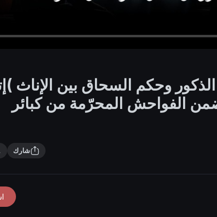
الذكور وحكم السحاق بين الإناث )إت
من الفواحش المحرّمة من كبائر
شارك
ا