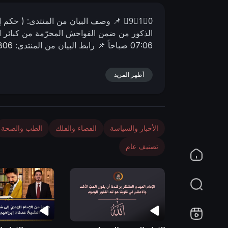
n
9⃣1⃣0⃣
📌 وصف البیان من المنتدى:
( حكم إ
الذكور من ضمن الفواحش المحرّمة من كبائر 
07:06 صباحاً
📌 رابط البيان من المنتدى:
0806
أظهر المزيد
الأخبار والسياسة
الفضاء والفلك
الطب والصحة
تصنيف عام