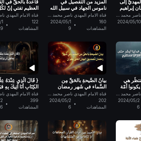
لمهديّ إلى
المزيد من التفصيل في
قاعدةٌ بالحقّ في ال
ن إبراهيم
ناموس الجهاد في سبيل الله
العظيم تفتي إنّ لكُلِّ
إلى الموحد ..
فاعلٌ ..
قناة الامام المهدي ناصر محمد اليماني
قناة الامام المهدي ناصر محمد اليماني
/1
122
2024/05/1
160
2024/05/1
•
•
المشاهدات
9
المشاهدات
9
نتظَر هي
بيانُ الصَّيحةِ بالحَقِّ مِن
{ قَالَ الَّذِي عِنْدَهُ عِل
كونوا أمّة
السَّماء في شَهر رمضان
الكِتَابِ أنَا آتِيكَ بِهِ قبَ
 مستقيم ..
تَصديق البيان الحَقِّ للقرآن ..
إليكَ طَرْفُكَ }..
قناة الامام المهدي ناصر محمد اليماني
قناة الامام المهدي ناصر محمد اليماني
/2
399
2024/05/2
202
2024/05/2
•
•
6
المشاهدات
6
المشاهدات
6