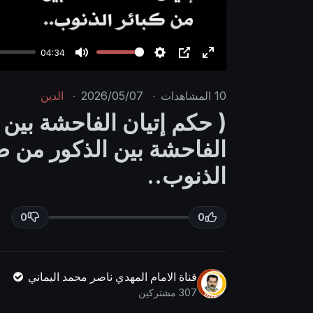
04:34
M
S
P
E
u
e
I
n
10
المشاهدات
·
2026/05/07
·
الدين
t
t
P
t
( حكم إتيان الفاحشة بين 
e
t
e
الفاحشة بين الذكور من ض
i
r
n
f
الذنوب..
g
u
s
l
0
0
l
s
c
r
قناة الامام المهدي ناصر محمد اليماني
307 مشتركين
e
e