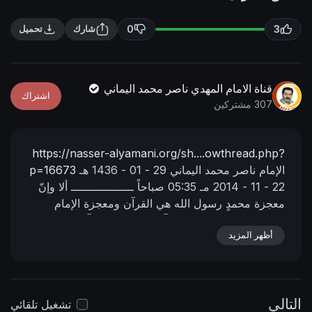
n
f
g
u
0
3
شارك
تحميل
s
l
l
s
قناة الامام المهدي ناصر محمد اليماني
اشتراك
c
307 مشتركين
r
e
https://nasser-alyamani.org/sh....owthread.php?
e
الإمام ناصر محمد اليماني
29 - 01 - 1436 هـ
p=16673
n
22 - 11 - 2014 مـ
05:35 صباحاً
ــــــــــــــــــ
ألا وإنّ
معجزة محمدٍ رسول الله هي القرآن ومعجزة الإمام
المهديّ البيان الحقّ للقرآن من نفس القرآن ..
أظهر المزيد
التالي
تشغيل تلقائي