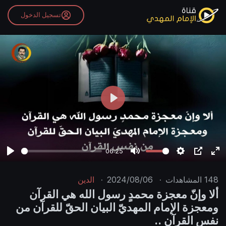
تسجيل الدخول
P
l
a
y
06:25
P
M
S
P
E
l
u
e
I
n
148
المشاهدات
·
2024/08/06
·
الدين
a
t
t
P
t
ألا وإنّ معجزة محمدٍ رسول الله هي القرآن
y
e
t
e
ومعجزة الإمام المهديّ البيان الحقّ للقرآن من
i
r
نفس القرآن ..