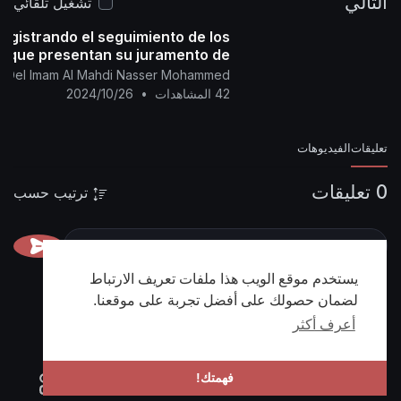
التالي
https://nasser-
📌 رابط البيان في المنتدى:
Meca)
تشغيل تلقائي
alyamani.org/sh....owthread.php?p=45292
egistrando el seguimiento de los
s que presentan su juramento de
lealtad y alianza de entre
ial Del Imam Al Mahdi Nasser Mohammed
42 المشاهدات
•
2024/10/26
تعليقات
الفيديوهات
0 تعليقات
ترتيب حسب
يستخدم موقع الويب هذا ملفات تعريف الارتباط
لضمان حصولك على أفضل تجربة على موقعنا.
أعرف أكثر
فهمتك!