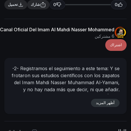
n
f
0
0
شارك
تحميل
g
u
s
l
l
Canal Oficial Del Imam Al Mahdi Nasser Mohammed
s
6 مشتركين
c
اشتراك
r
e
e
-2-
Registramos el seguimiento a este tema: Y se
n
frotaron sus estudios científicos con los zapatos
del Imam Mahdi Nasser Muhammad Al-Yamani,
y no hay nada más que decir, ni que añadir.
تَسجِيلُ مُتابعةٍ،
(المشاركة الثانية من الامام المهدي علي
أظهر المزيد
El Califa de Dios y su
موضوع الرحم الاصطناعي)
siervo;
el Imám Al Mahdi Nasser Mohammad Al-
Yemeni
23 - 12 - 1445 D.H.
29 - 06 - 2024 D.C
Hora: 10:41
(Según el calendario oficial de la