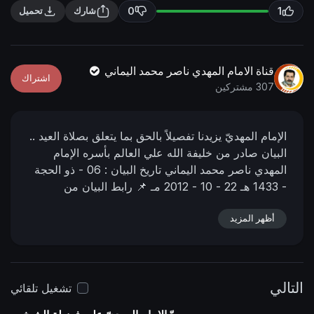
n
f
0
1
شارك
تحميل
g
u
s
l
l
قناة الامام المهدي ناصر محمد اليماني
اشتراك
s
307 مشتركين
c
r
الإمام المهديّ يزيدنا تفصيلاً بالحق بما يتعلق بصلاة العيد ..
e
البيان صادر من خليفة الله علي العالم بأسره الإمام
e
المهدي ناصر محمد اليماني
تاريخ البيان :
06 - ذو الحجة
n
- 1433 هـ
22 - 10 - 2012 مـ
📌 رابط البيان من
المنتدى:
https://nasser-
أظهر المزيد
alyamani.org/showthread.php?p=66768
التالي
تشغيل تلقائي