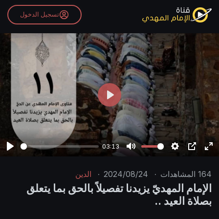
تسجيل الدخول
P
l
a
y
03:13
P
M
S
P
E
l
u
e
I
n
164
المشاهدات
·
2024/08/24
·
الدين
a
t
t
P
t
الإمام المهديّ يزيدنا تفصيلاً بالحق بما يتعلق
y
e
t
e
بصلاة العيد ..
i
r