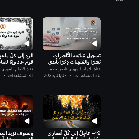
تَسجيل مُتابَعة النَّاشِرات
الرد إلى كلّ ملحد
نَشرًا والمُلقِيات ذِكرًا بِأيدي
قوم عاد وإنّا لصا
كُلّ نَفسٍ مُطمَئنَّةٍ راضيَةٍ
قناة الامام المهدي ناصر محمد اليماني
مَرضيَّةٍ مِن المُؤمنين
36 المشاهدات
•
2025/01/07
41 المشاهدات
•
7
أجمَعين؛ فلا خوفٌ عليهم
49- عاجِلٌ إلى كُلّ أنصاري
ولسوف نزيد المعذّ