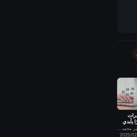
شِرات
ا بِأيدي
اضيَةٍ
قناة الامام المهدي ناصر محمد اليماني
ن
2025/02