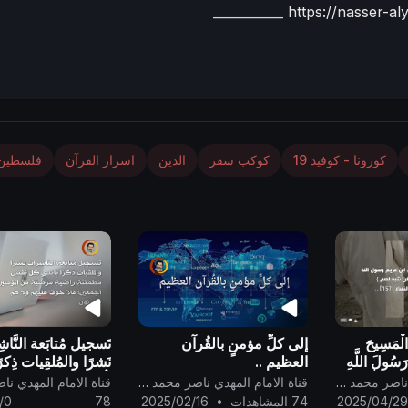
___________
https://nasser-a
كورونا - كوفيد 19
كوكب سقر
الدين
اسرار القرآن
فلسطين
ا الْمَسِيحَ
إلى كلِّ مؤمنٍ بالقُرآن
تَسجيل مُتابَعة النَّا
َسُولَ اللَّهِ
العظيم ..
نَشرًا والمُلقِيات ذِكرً
بُوهُ وَلَٰكِن
كُلّ نَفسٍ مُطمَئنَّةٍ ر
قناة الامام المهدي ناصر محمد اليماني
قناة الامام المهدي ناصر محمد اليماني
مَرضيَّةٍ مِن المُؤمني
2025/04/2
74 المشاهدات
•
2025/02/16
78
/0