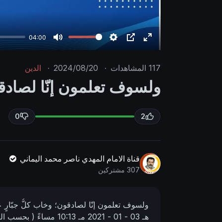
04:00
M
S
P
E
u
e
I
n
117
المشاهدات
·
2024/08/20
·
الدين
t
t
P
t
ولسوف تعلمون إنّا لصادقون
e
t
e
i
r
n
f
0
2
g
u
s
l
l
قناة الامام المهدي ناصر محمد اليماني
s
307 مشتركين
c
r
ولسوف تعلمون إنّا لصادقون؛ وخاب كلُّ جبّارٍ ع
e
هـ
03 - 01 - 2021 مـ
10:13 مساءً
( بحسب الت
e