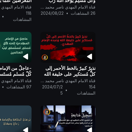
وكل مُسلِم يُوَحِّد الله رَبّ
المُعرضين علماً ب
العالَمين ..
على إنقاذهم من أ
قناة الامام المهدي ناصر محمد اليماني
بعذاب يومٍ عقيمٍ .
26 المشاهدات
•
2024/08/22
118
•
المشاهدات
نذيرٌ كبيرٌ بالخط الأحمر إلى
-عاجلٌ من الإمام 
كلِّ مُستكبِرٍ على خليفة الله
كُلّ مُسلمٍ مُستَسل
وعبده الإمام المهديّ..
العالمين ..
قناة الامام المهدي ناصر محمد اليماني
154
2024/07/2
97 المشاهدات
•
•
المشاهدات
5