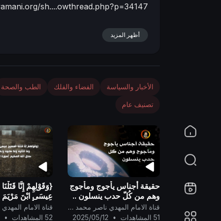
lyamani.org/sh....owthread.php?p=34147
n
أظهر المزيد
الأخبار والسياسة
الفضاء والفلك
الطب والصحة
تصنيف عام
حقيقة أجناس يأجوج ومأجوج
{وَقَوْلِهِمْ إِنَّا قَتَلْنَ
وهم من كُلّ حدب ينسلون ..
عِيسَى ابْنَ مَرْيَمَ ر
وَمَا قَتَلُوهُ وَمَا صَلَ
قناة الامام المهدي ناصر محمد اليماني
شُبِّهَ لَهُمْ ۚ}
51 المشاهدات
•
2025/05/12
52 المشاهدات
•
9