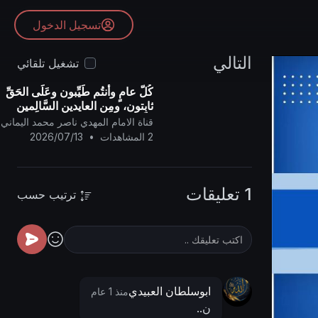
تسجيل الدخول
التالي
تشغيل تلقائي
كُلّ عامٍ وأنتُم طَيِّبون وعَلَى الحَقِّ
ثابِتون، ومِن العايدين السَّالِمين
الغَانِمين الفايزين بنعيم رضوان
قناة الامام المهدي ناصر محمد اليماني
الله وحُبّه وقُربه إلى يَوم يَقو
2 المشاهدات
•
2026/07/13
1 تعليقات
ترتيب حسب
ابوسلطان العبيدي
منذ 1 عام
ن..