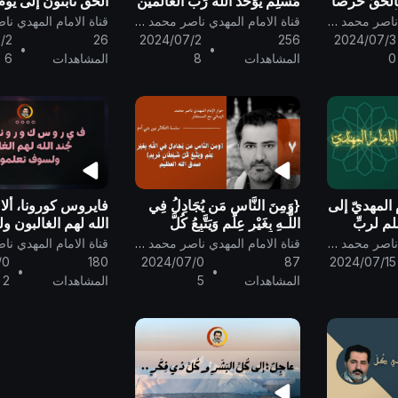
الحقّ حرصاً
مُسلِم يُوَحِّد الله رَبّ العالَمين
الحق ثابتون إلى يوم 
ن يهلكوا
..
قناة الامام المهدي ناصر محمد اليماني
قناة الامام المهدي ناصر محمد اليماني
.
/2
26
2024/07/2
256
2024/07/3
•
•
0
المشاهدات
8
المشاهدات
6
المهديّ إلى
{وَمِنَ النَّاسِ مَن يُجَادِلُ فِي
فايروس كورونا، ألا و
مٍ لربِّ
اللَّـهِ بِغَيْرِ عِلْمٍ وَيَتَّبِعُ كُلَّ
الله لهم الغالبون 
شَيْطَانٍ مَّرِيدٍ} صدق الله
تعلمون..
قناة الامام المهدي ناصر محمد اليماني
قناة الامام المهدي ناصر محمد اليماني
العظيم ..
/0
180
2024/07/0
87
2024/07/15
•
•
المشاهدات
5
المشاهدات
2