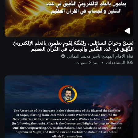
تَعليقٌ وجَوابٌ للسائِلين، ولِنُبَيِّنَهُ لِقَومٍ يعلَمون بِالعلم الإلكترونيّ
الدَّقِيق في عَدَد السِّنين والحِساب في القُرآن العَظيم
قناة الامام المهدي ناصر محمد اليماني
105 المشاهدات
•
منذ 2 سنوات