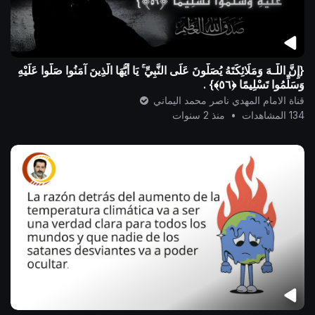
{إِنَّ اللَّـهَ وَمَلَائِكَتَهُ يُصَلُّونَ عَلَى النَّبِيِّ ۚ يَا أَيُّهَا الَّذِينَ آمَنُوا صَلُّوا عَلَيْهِ
وَسَلِّمُوا تَسْلِيمًا ﴿٥٦﴾} .
قناة الامام المهدي ناصر محمد اليماني
134 المشاهدات
•
منذ 2 سنوات