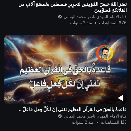
نَصَرَ اللهُ جَيشَ المُؤمِنين لتَحرِيرِ فلسطين بِخَمسَةِ آلافٍ من
المَلائكةِ مُسَوِّمِينَ
قناة الامام المهدي ناصر محمد اليماني
676 المشاهدات
•
منذ 2 سنوات
قاعدةٌ بالحقّ في القرآن العظيم تفتي إنّ لكُلِّ فِعلٍ فاعلٌ ..
قناة الامام المهدي ناصر محمد اليماني
123 المشاهدات
•
منذ 2 سنوات