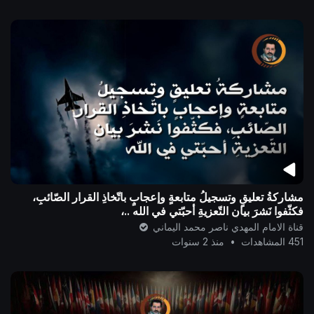
مشاركةُ تعليقٍ وتسجيلُ متابعةٍ وإعجابٍ باتّخاذِ القرار الصّائبِ،
فكثّفوا نَشرَ بيانِ التّعزيةِ أحبّتي في الله ..،
قناة الامام المهدي ناصر محمد اليماني
451 المشاهدات
•
منذ 2 سنوات