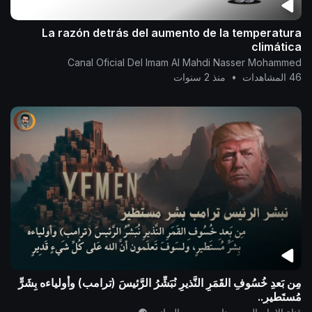
La razón detrás del aumento de la temperatura
climática
Canal Oficial Del Imam Al Mahdi Nasser Mohammed
46 المشاهدات
•
منذ 2 سنوات
مِن بَعدِ خُسُوفِ القَمَرِ النَّذيرِ نُبَشِّرُ الرَّئيسَ (ترامب) وأولياءه بِشَرٍّ
مُستَطيرٍ..