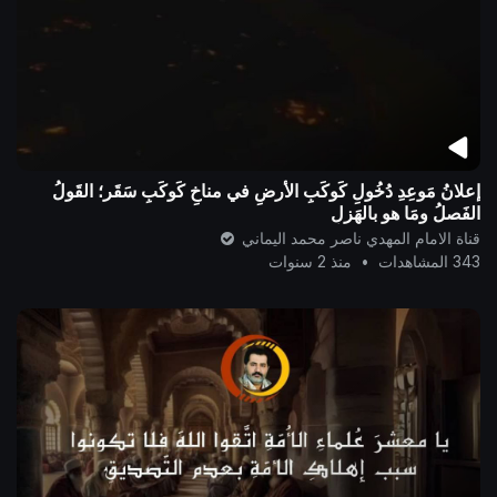
إعلانُ مَوعِدِ دُخُولِ كَوكَبِ الأرضِ في مناخِ كَوكَبِ سَقَر؛ القَولُ
الفَصلُ ومَا هو بالهَزلِ
قناة الامام المهدي ناصر محمد اليماني
343 المشاهدات
•
منذ 2 سنوات