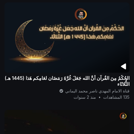
الحُكْمُ مِنَ القُرآن أنَّ الله جَعَلَ غُرَّةَ رَمَضَان لعَامِكم هَذا (1445 هـ)
الثُّلاثَاء
قناة الامام المهدي ناصر محمد اليماني
135 المشاهدات
•
منذ 2 سنوات