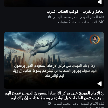
العجَمُ والعَرب .. كوكب العذاب اقترب
قناة الامام المهدي ناصر محمد اليماني
249 المشاهدات
•
منذ 2 سنوات
ردُّ الإمامِ المهديّ على مركزِ الأرصاد السعوديّ الذين يزعمونَ أنّهم
سوف يجرّون السّحاب؛ بل نبشّرُهم بسوطِ عذاب، إنّ ربّك لهم
لبالمرصاد
قناة الامام المهدي ناصر محمد اليماني